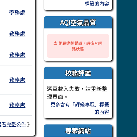
標籤的內容
學務處
AQI空氣品質
教務處
⚠️ 網路連線錯誤，請檢查網
路狀態
教務處
校務評鑑
教務處
選單載入失敗，請重新整
理頁面。
更多含有「評鑑專區」標籤
教務處
的內容
觀看完整公告
》
專案網站