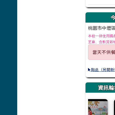
桃園市中壢區興
本校一律使用國
芝麻、含麩質穀
當天不供
點此（另開新
資訊輪