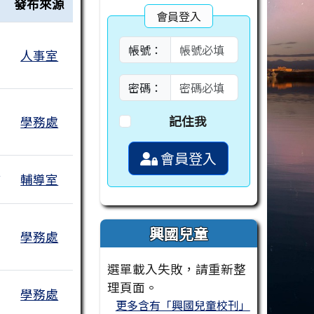
發布來源
會員登入
帳號：
人事室
密碼：
記住我
學務處
會員登入
志
輔導室
有2個附檔
興國兒童
學務處
選單載入失敗，請重新整
理頁面。
學務處
更多含有「興國兒童校刊」