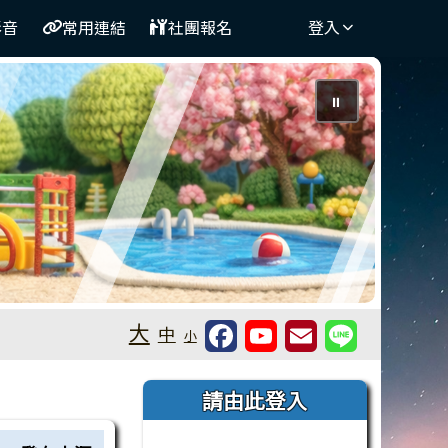
影音
常用連結
社團報名
登入
⏸
大
中
小
右邊區域內容
請由此登入