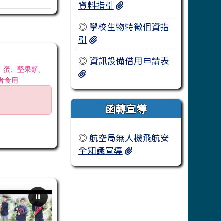
學校使用資通系統或服務蒐
資料指引
◎
學校生物特徵個資指
學校使用生物特徵辨識技術個人資
引
◎
資訊設備借用申請表
、蛋、堅果類、
興國國小資訊設備借用申請表.pdf
者食用
函轉宣導
◎
航空局無人機飛航安
航空局無人機飛航安全知
全知識宣導