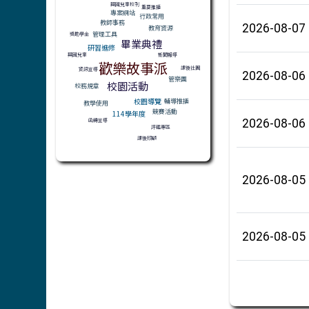
興國兒童校刊
重要推播
專案網站
行政常用
教師事務
2026-08-07
教育資源
管理工具
獎助學金
畢業典禮
研習進修
興國兒童
新聞報導
歡樂故事派
課後社團
資訊宣導
2026-08-06
管樂團
校園活動
校務規章
校園導覽
輔導推播
教學使用
競賽活動
114學年度
函轉宣導
2026-08-06
評鑑專區
課後照顧
2026-08-05
2026-08-05