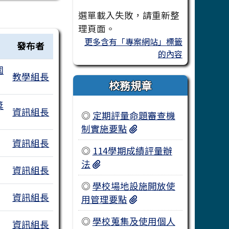
選單載入失敗，請重新整
理頁面。
更多含有「專案網站」標籤
發布者
的內容
國
教學組長
校務規章
獎
資訊組長
◎
定期評量命題審查機
桃園市中壢區興國國國民
制實施要點
資訊組長
◎
114學期成績評量辦
114-1-2學期成績評量辦法.pdf
法
資訊組長
◎
學校場地設施開放使
資訊組長
桃園市中壢區興國國民小
用管理要點
◎
學校蒐集及使用個人
資訊組長