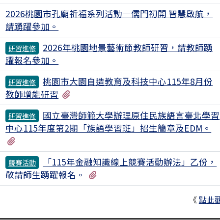
2026桃園市孔廟祈福系列活動—儒門初開 智慧啟航，
請踴躍參加。
2026年桃園地景藝術節教師研習，請教師踴
研習進修
躍報名參加。
桃園市大園自造教育及科技中心115年8月份
研習進修
有2個附檔
教師增能研習
國立臺灣師範大學辦理原住民族語言臺北學習
研習進修
中心115年度第2期「族語學習班」招生簡章及EDM。
有2個附檔
「115年金融知識線上競賽活動辦法」乙份，
競賽活動
有2個附檔
敬請師生踴躍報名。
《
點此