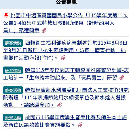
公告標題
桃園市中壢區興國國民小學公告「115學年度第二次
公告1-4招集中式特教班教師助理員（計時約用人
有1個附檔
員）」甄選簡章
函轉衛生福利部疾病管制署訂於115年8月3日
競賽活動
至9月21日辦理「抗生素聰明用，防疫一體齊行動」插
有1個附檔
畫徵件活動海報(附件)。
轉知115年度校園志工輔導團推廣實施計畫-
研習進修
工培訓－「生命繪本動起來」及「玩具醫生」研習
轉知經濟部水利署委託財團法人工業技術研究
競賽活動
院辦理「115年表揚節約用水績優單位及節水達人選拔
有2個附檔
活動」，請踴躍參加。
桃園市115學年度學生音樂比賽及師生本土語
競賽活動
有2個附檔
及新住民語歌謠比賽實施要點。