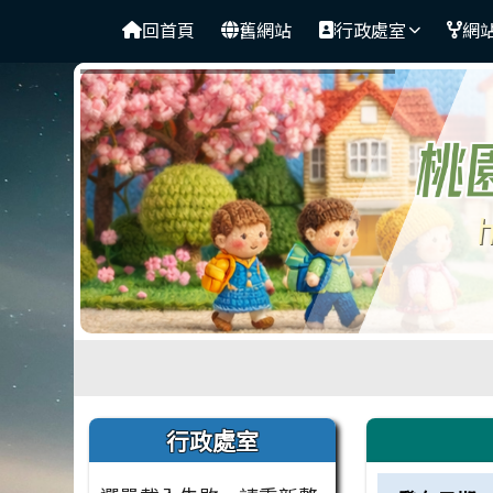
桃園市中壢區興國國小
導覽列
跳至主內容區
回首頁
舊網站
行政處室
網
工具列
頁尾區域
左邊區域內容
上中區
行政處室
新聞列表